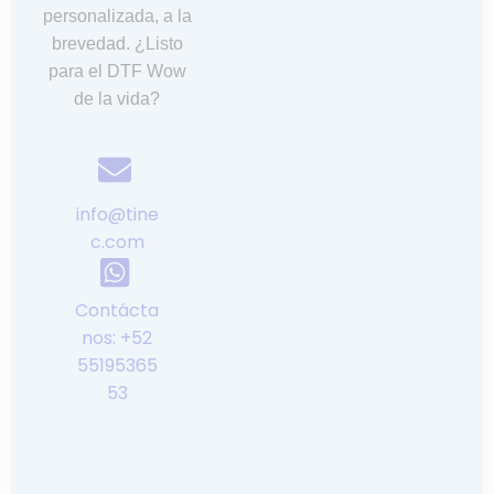
personalizada, a la
l
brevedad. ¿Listo
t
para el DTF Wow
e
de la vida?
r
n
a
t
i
info@tine
v
c.com
e
:
Contácta
nos: +52
55195365
53