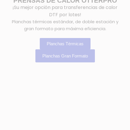
PRENSAS DE CALOR OTTERPRO
¡Su mejor opción para transferencias de calor
DTF por lotes!
Planchas térmicas estándar, de doble estación y
gran formato para máxima eficiencia.
Planchas Térmicas
Planchas Gran Formato
OtterPro tiene la misión de ofrecer
soluciones completas en DTF
Tenemos todo lo que necesita para comenzar sus
proyectos DTF Textil/UV DTF, desde sistemas de impresora,
software RIP, prensas térmicas, hornos DTF y purificadores